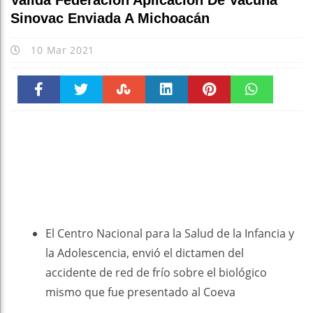
Valida Federación Aplicación De Vacuna
Sinovac Enviada A Michoacán
10 Mar 2021
Faceboo
Twitter
Stumble
linkedin
Pinteres
WhatsAp
k
t
pt
El Centro Nacional para la Salud de la Infancia y
la Adolescencia, envió el dictamen del
accidente de red de frío sobre el biológico
mismo que fue presentado al Coeva