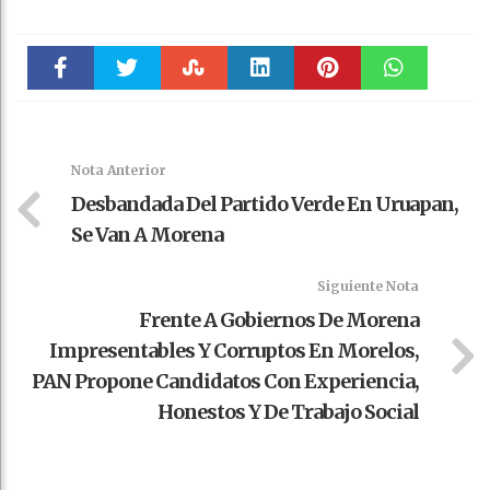
Faceboo
Twitter
Stumble
linkedin
Pinteres
WhatsAp
k
t
pt
Nota Anterior
Desbandada Del Partido Verde En Uruapan,
Se Van A Morena
Siguiente Nota
Frente A Gobiernos De Morena
Impresentables Y Corruptos En Morelos,
PAN Propone Candidatos Con Experiencia,
Honestos Y De Trabajo Social