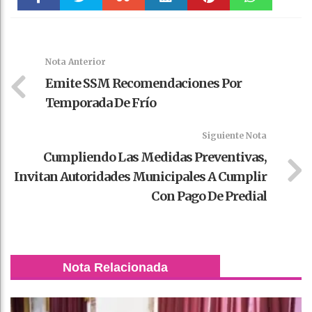
Faceboo
Twitter
Stumble
linkedin
Pinteres
WhatsAp
k
t
pt
Nota Anterior
Emite SSM Recomendaciones Por
Temporada De Frío
Siguiente Nota
Cumpliendo Las Medidas Preventivas,
Invitan Autoridades Municipales A Cumplir
Con Pago De Predial
Nota Relacionada