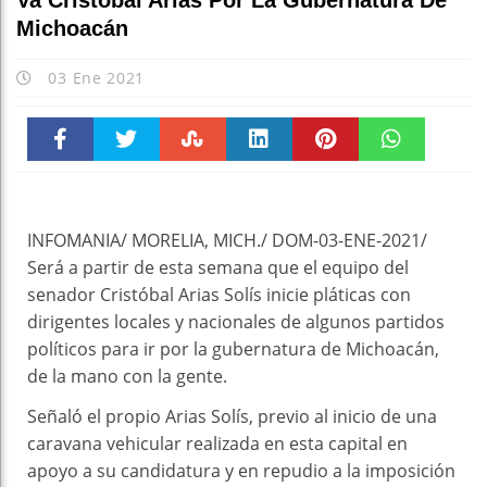
Va Cristóbal Arias Por La Gubernatura De
Michoacán
03 Ene 2021
Faceboo
Twitter
Stumble
linkedin
Pinteres
WhatsAp
k
t
pt
INFOMANIA/ MORELIA, MICH./ DOM-03-ENE-2021/
Será a partir de esta semana que el equipo del
senador Cristóbal Arias Solís inicie pláticas con
dirigentes locales y nacionales de algunos partidos
políticos para ir por la gubernatura de Michoacán,
de la mano con la gente.
Señaló el propio Arias Solís, previo al inicio de una
caravana vehicular realizada en esta capital en
apoyo a su candidatura y en repudio a la imposición