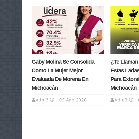
Gaby Molina Se Consolida
¿Te Llaman
Como La Mujer Mejor
Estas Lada
Evaluada De Morena En
Para Extors
Michoacán
Michoacán
Adm3
06 Ago 2026
Adm3