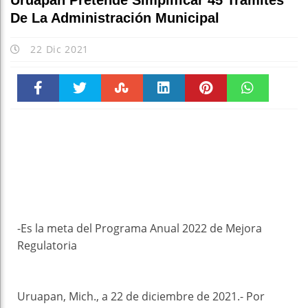
Uruapan Pretende Simplificar 45 Trámites
De La Administración Municipal
22 Dic 2021
Faceboo
Twitter
Stumble
linkedin
Pinteres
WhatsAp
k
t
pt
-Es la meta del Programa Anual 2022 de Mejora
Regulatoria
Uruapan, Mich., a 22 de diciembre de 2021.- Por