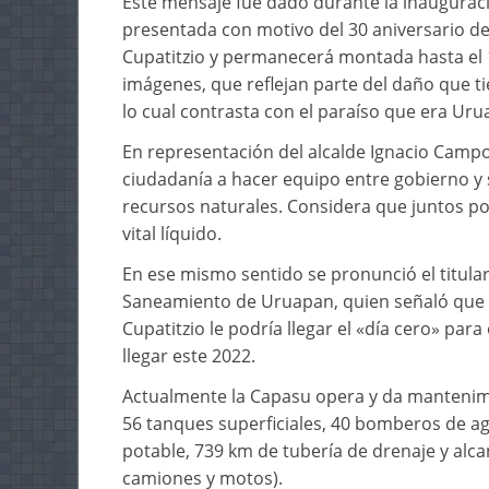
Este mensaje fue dado durante la inauguración
presentada con motivo del 30 aniversario de 
Cupatitzio y permanecerá montada hasta el 
imágenes, que reflejan parte del daño que t
lo cual contrasta con el paraíso que era Ur
En representación del alcalde Ignacio Campos
ciudadanía a hacer equipo entre gobierno y s
recursos naturales. Considera que juntos p
vital líquido.
En ese mismo sentido se pronunció el titular
Saneamiento de Uruapan, quien señaló que d
Cupatitzio le podría llegar el «día cero» para
llegar este 2022.
Actualmente la Capasu opera y da mantenim
56 tanques superficiales, 40 bomberos de ag
potable, 739 km de tubería de drenaje y alcan
camiones y motos).