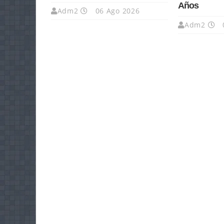
Años
Adm2
06 Ago 2026
Adm2