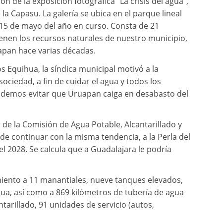
 de la exposición fotográfica “La crisis del agua”,
la Capasu. La galería se ubica en el parque lineal
15 de mayo del año en curso. Consta de 21
ienen los recursos naturales de nuestro municipio,
uapan hace varias décadas.
 Equihua, la síndica municipal motivó a la
ociedad, a fin de cuidar el agua y todos los
odemos evitar que Uruapan caiga en desabasto del
 de la Comisión de Agua Potable, Alcantarillado y
e continuar con la misma tendencia, a la Perla del
 el 2028. Se calcula que a Guadalajara le podría
iento a 11 manantiales, nueve tanques elevados,
ua, así como a 869 kilómetros de tubería de agua
tarillado, 91 unidades de servicio (autos,