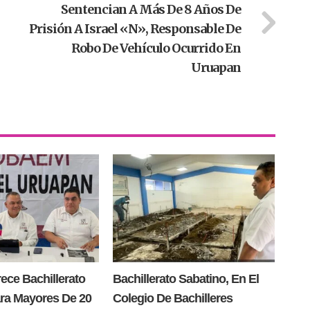
Sentencian A Más De 8 Años De
Prisión A Israel «N», Responsable De
Robo De Vehículo Ocurrido En
Uruapan
ce Bachillerato
Bachillerato Sabatino, En El
ra Mayores De 20
Colegio De Bachilleres