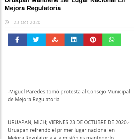
Uruapan Mantiene 1er Lugar Nacional En
Mejora Regulatoria
23 Oct 2020
Faceboo
Twitter
Stumble
linkedin
Pinteres
WhatsAp
k
t
pt
-Miguel Paredes tomó protesta al Consejo Municipal
de Mejora Regulatoria
URUAPAN, MICH; VIERNES 23 DE OCTUBRE DE 2020.-
Uruapan refrendó el primer lugar nacional en
Mejora Regulatoria y la misión es mantenerlo,