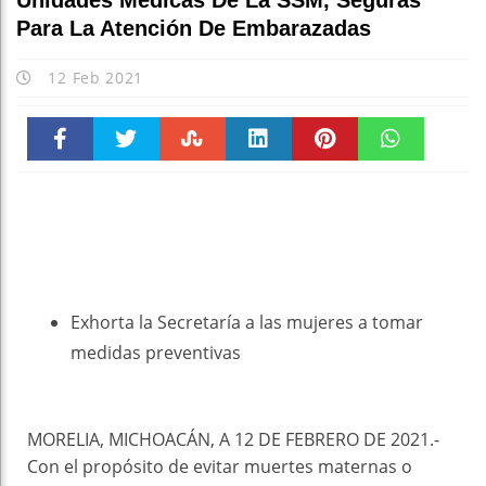
Unidades Médicas De La SSM, Seguras
Para La Atención De Embarazadas
12 Feb 2021
Faceboo
Twitter
Stumble
linkedin
Pinteres
WhatsAp
k
t
pt
Exhorta la Secretaría a las mujeres a tomar
medidas preventivas
MORELIA, MICHOACÁN, A 12 DE FEBRERO DE 2021.-
Con el propósito de evitar muertes maternas o