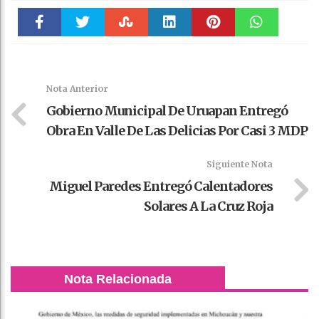
Faceboo
Twitter
Stumble
linkedin
Pinteres
WhatsAp
k
t
pt
Nota Anterior
Gobierno Municipal De Uruapan Entregó
Obra En Valle De Las Delicias Por Casi 3 MDP
Siguiente Nota
Miguel Paredes Entregó Calentadores
Solares A La Cruz Roja
Nota Relacionada