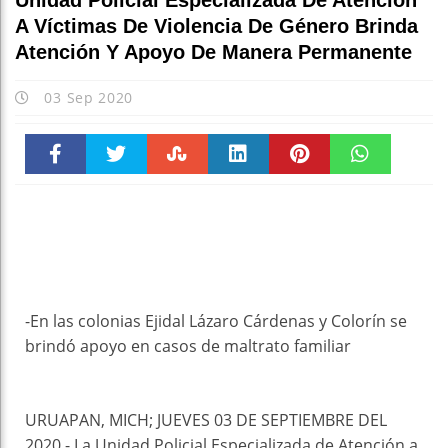
Unidad Policial Especializada De Atención
A Víctimas De Violencia De Género Brinda
Atención Y Apoyo De Manera Permanente
03 Sep 2020
Faceboo
Twitter
Stumble
linkedin
Pinteres
WhatsAp
k
t
pt
-En las colonias Ejidal Lázaro Cárdenas y Colorín se
brindó apoyo en casos de maltrato familiar
URUAPAN, MICH; JUEVES 03 DE SEPTIEMBRE DEL
2020.- La Unidad Policial Especializada de Atención a