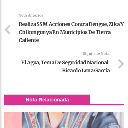
Faceboo
Twitter
Stumble
linkedin
Pinteres
WhatsAp
k
t
pt
Nota Anterior
Realiza SSM Acciones Contra Dengue, Zika Y
Chikungunya En Municipios De Tierra
Caliente
Siguiente Nota
El Agua, Tema De Seguridad Nacional:
Ricardo Luna García
Nota Relacionada