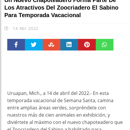
Un Nuevo Chapoteadero Forma Parte De
Los Atractivos Del Zoocriadero El Sabino
Para Temporada Vacacional
14 Abr 2022
Faceboo
Twitter
Stumble
linkedin
Pinteres
WhatsAp
k
t
pt
Uruapan, Mich., a 14 de abril del 2022.- En esta
temporada vacacional de Semana Santa, camina
entre amplias áreas verdes, sorpréndete con
nuestros más de cien animales en exhibición, y
diviértete al máximo con el nuevo chapoteadero que
el Zoocriadero del Sabino a habilitado para