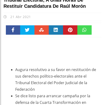
Tribunal Electoral, A Unas Horas De
Restituir Candidatura De Raúl Morón
21 Abr 2021
Faceboo
Twitter
Stumble
linkedin
Pinteres
WhatsAp
k
t
pt
Augura resolutivo a su favor en restitución de
sus derechos político-electorales ante el
Tribunal Electoral del Poder Judicial de la
Federación
Se dice listo para arrancar campaña por la
defensa de la Cuarta Transformación en