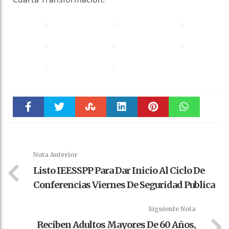
Faceboo
Twitter
Stumble
linkedin
Pinteres
WhatsAp
k
t
pt
Nota Anterior
Listo IEESSPP Para Dar Inicio Al Ciclo De
Conferencias Viernes De Seguridad Publica
Siguiente Nota
Reciben Adultos Mayores De 60 Años,