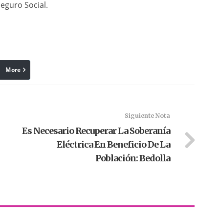
eguro Social.
More
linkedin
Pinterest
Siguiente Nota
Es Necesario Recuperar La Soberanía
Eléctrica En Beneficio De La
Población: Bedolla