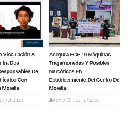
 Vinculación A
Asegura FGE 10 Máquinas
ntra Dos
Tragamonedas Y Posibles
Responsables De
Narcóticos En
hículos Con
Establecimiento Del Centro De
n Morelia
Morelia
27 Jul 2026
Adm3
23 Jul 2026