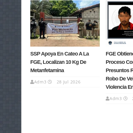
SSP Apoya En Cateo A La
FGE Obtiene
FGE, Localizan 10 Kg De
Proceso Co
Metanfetamina
Presuntos 
Robo De Ve
Adm3
28 Jul 2026
Violencia E
Adm3