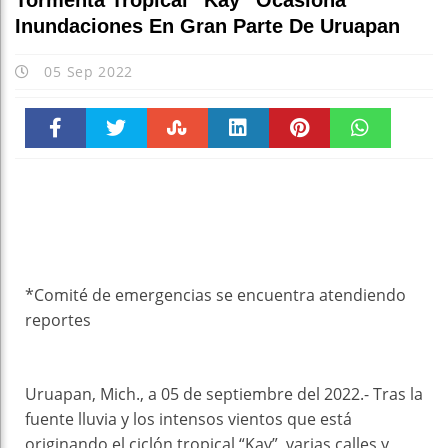
Tormenta Tropical “Kay” Ocasiona
Inundaciones En Gran Parte De Uruapan
05 Sep 2022
Faceboo
Twitter
Stumble
linkedin
Pinteres
WhatsAp
k
t
pt
*Comité de emergencias se encuentra atendiendo
reportes
Uruapan, Mich., a 05 de septiembre del 2022.- Tras la
fuente lluvia y los intensos vientos que está
originando el ciclón tropical “Kay”, varias calles y