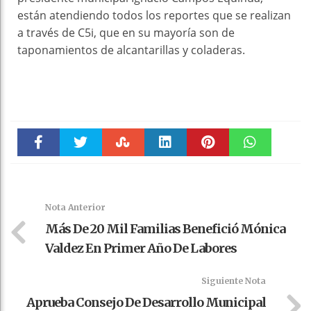
están atendiendo todos los reportes que se realizan
a través de C5i, que en su mayoría son de
taponamientos de alcantarillas y coladeras.
Faceboo
Twitter
Stumble
linkedin
Pinteres
WhatsAp
k
t
pt
Nota Anterior
Más De 20 Mil Familias Benefició Mónica
Valdez En Primer Año De Labores
Siguiente Nota
Aprueba Consejo De Desarrollo Municipal