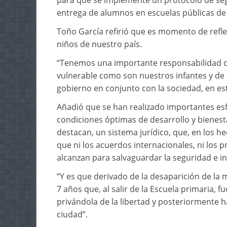
para que se implemente un protocolo de seg
entrega de alumnos en escuelas públicas de 
Toño García refirió que es momento de refle
niños de nuestro país.
“Tenemos una importante responsabilidad co
vulnerable como son nuestros infantes y de 
gobierno en conjunto con la sociedad, en es
Añadió que se han realizado importantes esf
condiciones óptimas de desarrollo y bienesta
destacan, un sistema jurídico, que, en los hec
que ni los acuerdos internacionales, ni los pr
alcanzan para salvaguardar la seguridad e in
“Y es que derivado de la desaparición de l
7 años que, al salir de la Escuela primaria, 
privándola de la libertad y posteriormente ha
ciudad”.