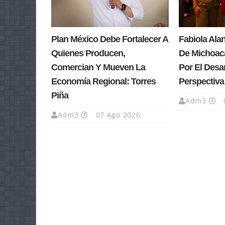
Plan México Debe Fortalecer A
Fabiola Ala
Quienes Producen,
De Michoacá
Comercian Y Mueven La
Por El Desa
Economía Regional: Torres
Perspectiv
Piña
Adm3
Adm3
07 Ago 2026