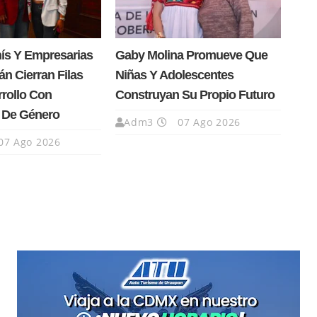
nís Y Empresarias
Gaby Molina Promueve Que
n Cierran Filas
Niñas Y Adolescentes
rrollo Con
Construyan Su Propio Futuro
a De Género
Adm3
07 Ago 2026
07 Ago 2026