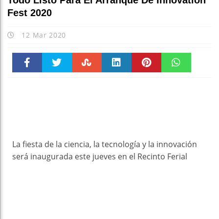
Todo Listo Para El Arranque De Innovation
Fest 2020
12 Mar 2020
Faceboo
Twitter
Stumble
linkedin
Pinteres
WhatsAp
k
t
pt
La fiesta de la ciencia, la tecnología y la innovación
será inaugurada este jueves en el Recinto Ferial