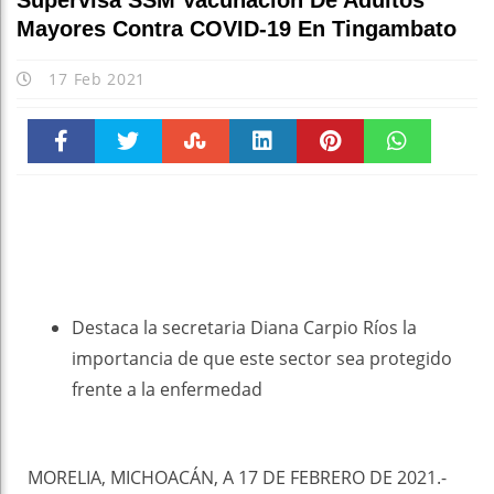
Supervisa SSM Vacunación De Adultos
Mayores Contra COVID-19 En Tingambato
17 Feb 2021
Faceboo
Twitter
Stumble
linkedin
Pinteres
WhatsAp
k
t
pt
Destaca la secretaria Diana Carpio Ríos la
importancia de que este sector sea protegido
frente a la enfermedad
MORELIA, MICHOACÁN, A 17 DE FEBRERO DE 2021.-