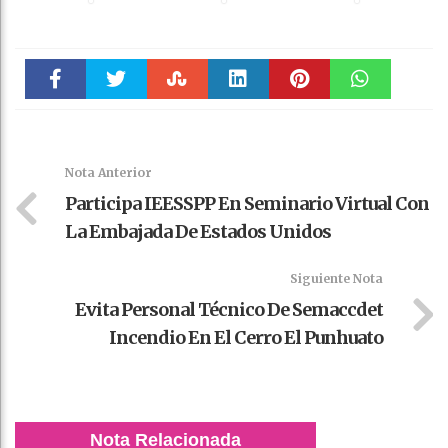
Faceboo
Twitter
Stumble
linkedin
Pinteres
WhatsAp
k
t
pt
Nota Anterior
Participa IEESSPP En Seminario Virtual Con
La Embajada De Estados Unidos
Siguiente Nota
Evita Personal Técnico De Semaccdet
Incendio En El Cerro El Punhuato
Nota Relacionada