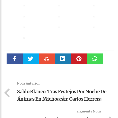
Faceboo
Twitter
Stumble
linkedin
Pinteres
WhatsAp
k
t
pt
Nota Anterior
Saldo Blanco, Tras Festejos Por Noche De
Ánimas En Michoacán: Carlos Herrera
Siguiente Nota