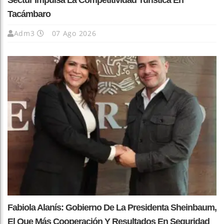
Sectur Impulsa La Competitividad Turística En
Tacámbaro
Adm3
07 Ago 2026
Fabiola Alanís: Gobierno De La Presidenta Sheinbaum,
El Que Más Cooperación Y Resultados En Seguridad