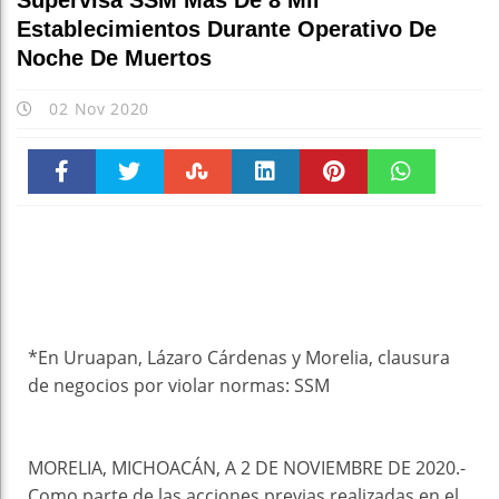
Supervisa SSM Más De 8 Mil
Establecimientos Durante Operativo De
Noche De Muertos
02 Nov 2020
Faceboo
Twitter
Stumble
linkedin
Pinteres
WhatsAp
k
t
pt
*En Uruapan, Lázaro Cárdenas y Morelia, clausura
de negocios por violar normas: SSM
MORELIA, MICHOACÁN, A 2 DE NOVIEMBRE DE 2020.-
Como parte de las acciones previas realizadas en el