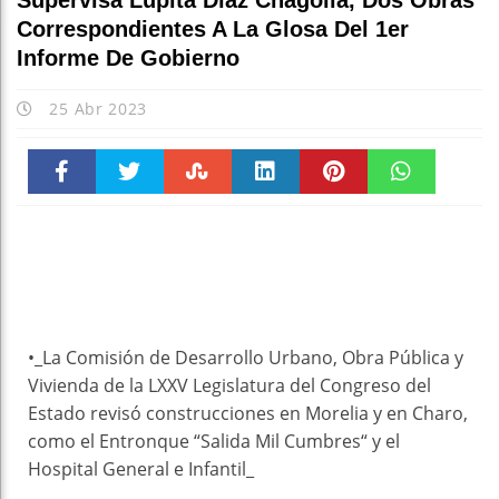
Supervisa Lupita Díaz Chagolla, Dos Obras
Correspondientes A La Glosa Del 1er
Informe De Gobierno
25 Abr 2023
Faceboo
Twitter
Stumble
linkedin
Pinteres
WhatsAp
k
t
pt
•_La Comisión de Desarrollo Urbano, Obra Pública y
Vivienda de la LXXV Legislatura del Congreso del
Estado revisó construcciones en Morelia y en Charo,
como el Entronque “Salida Mil Cumbres“ y el
Hospital General e Infantil_