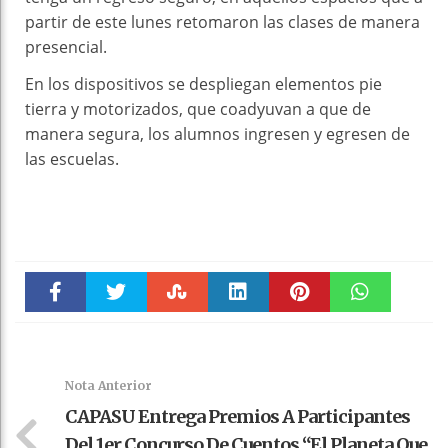
partir de este lunes retomaron las clases de manera
presencial.
En los dispositivos se despliegan elementos pie
tierra y motorizados, que coadyuvan a que de
manera segura, los alumnos ingresen y egresen de
las escuelas.
Faceboo
Twitter
Stumble
linkedin
Pinteres
WhatsAp
k
t
pt
Nota Anterior
CAPASU Entrega Premios A Participantes
Del 1er Concurso De Cuentos “El Planeta Que