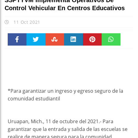
SSPTYVM Implementa Operativos De
Control Vehicular En Centros Educativos
11 Oct 2021
Faceboo
Twitter
Stumble
linkedin
Pinteres
WhatsAp
k
t
pt
*Para garantizar un ingreso y egreso seguro de la
comunidad estudiantil
Uruapan, Mich., 11 de octubre del 2021.- Para
garantizar que la entrada y salida de las escuelas se
realice de manera segura para la comunidad