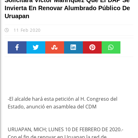
Solicitará Víctor Manríquez Que El DAP Se
Invierta En Renovar Alumbrado Público De
Uruapan
11 Feb 2020
Faceboo
Twitter
Stumble
linkedin
Pinteres
WhatsAp
k
t
pt
-El alcalde hará esta petición al H. Congreso del
Estado, anunció en asamblea del CDM
URUAPAN, MICH; LUNES 10 DE FEBRERO DE 2020.-
Con el fin de renovar en Uruapan la red de