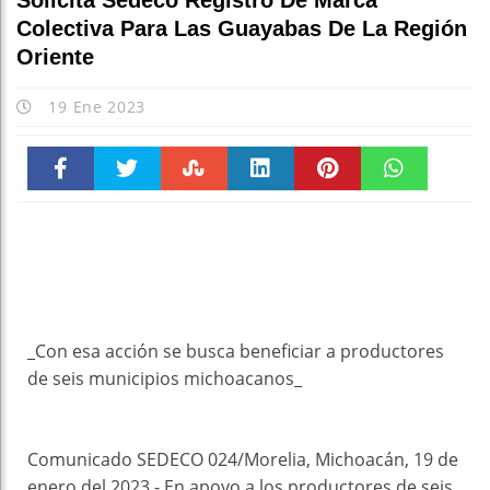
Solicita Sedeco Registro De Marca
Colectiva Para Las Guayabas De La Región
Oriente
19 Ene 2023
Faceboo
Twitter
Stumble
linkedin
Pinteres
WhatsAp
k
t
pt
_Con esa acción se busca beneficiar a productores
de seis municipios michoacanos_
Comunicado SEDECO 024/Morelia, Michoacán, 19 de
enero del 2023.- En apoyo a los productores de seis