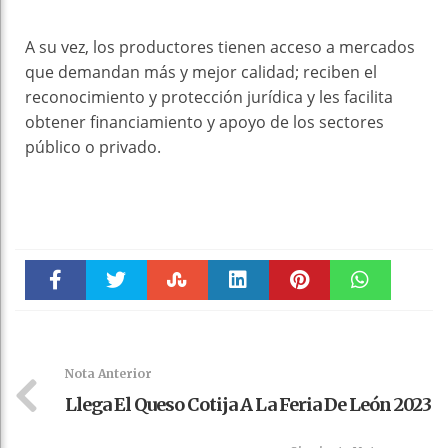
A su vez, los productores tienen acceso a mercados
que demandan más y mejor calidad; reciben el
reconocimiento y protección jurídica y les facilita
obtener financiamiento y apoyo de los sectores
público o privado.
Faceboo
Twitter
Stumble
linkedin
Pinteres
WhatsAp
k
t
pt
Nota Anterior
Llega El Queso Cotija A La Feria De León 2023