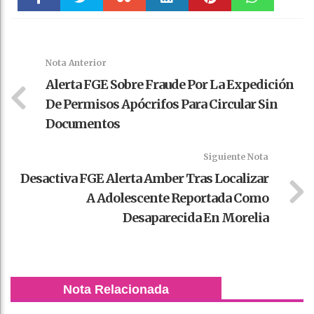
Faceboo
Twitter
Stumble
linkedin
Pinteres
WhatsAp
k
t
pt
Nota Anterior
Alerta FGE Sobre Fraude Por La Expedición
De Permisos Apócrifos Para Circular Sin
Documentos
Siguiente Nota
Desactiva FGE Alerta Amber Tras Localizar
A Adolescente Reportada Como
Desaparecida En Morelia
Nota Relacionada