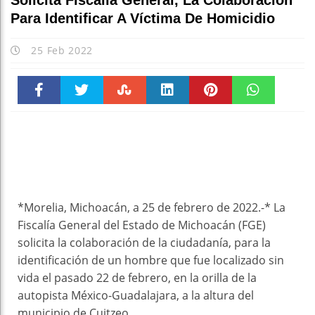
Solicita Fiscalía General, La Colaboración
Para Identificar A Víctima De Homicidio
25 Feb 2022
Faceboo
Twitter
Stumble
linkedin
Pinteres
WhatsAp
k
t
pt
*Morelia, Michoacán, a 25 de febrero de 2022.-* La
Fiscalía General del Estado de Michoacán (FGE)
solicita la colaboración de la ciudadanía, para la
identificación de un hombre que fue localizado sin
vida el pasado 22 de febrero, en la orilla de la
autopista México-Guadalajara, a la altura del
municipio de Cuitzeo.