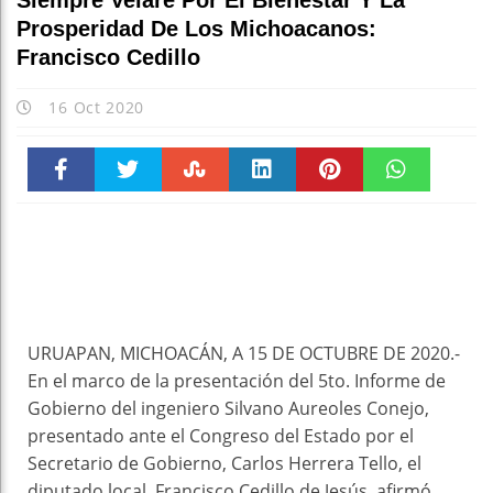
Siempre Velaré Por El Bienestar Y La
Prosperidad De Los Michoacanos:
Francisco Cedillo
16 Oct 2020
Faceboo
Twitter
Stumble
linkedin
Pinteres
WhatsAp
k
t
pt
URUAPAN, MICHOACÁN, A 15 DE OCTUBRE DE 2020.-
En el marco de la presentación del 5to. Informe de
Gobierno del ingeniero Silvano Aureoles Conejo,
presentado ante el Congreso del Estado por el
Secretario de Gobierno, Carlos Herrera Tello, el
diputado local, Francisco Cedillo de Jesús, afirmó