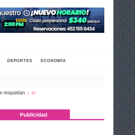
DEPORTES
ECONOMÍA
spaldan
Gaby Molina promueve que niñas y adolesc
| 07 Ago 2026
aro; asegura más de 500 dosis de metanfetamina y máquinas tra
Publicidad