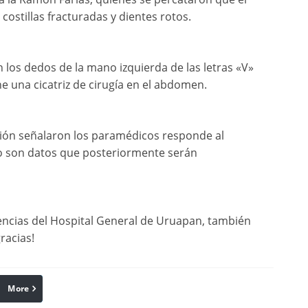
ostillas fracturadas y dientes rotos.
n los dedos de la mano izquierda de las letras «V»
ne una cicatriz de cirugía en el abdomen.
ción señalaron los paramédicos responde al
o son datos que posteriormente serán
encias del Hospital General de Uruapan, también
racias!
More
linkedin
Pinterest