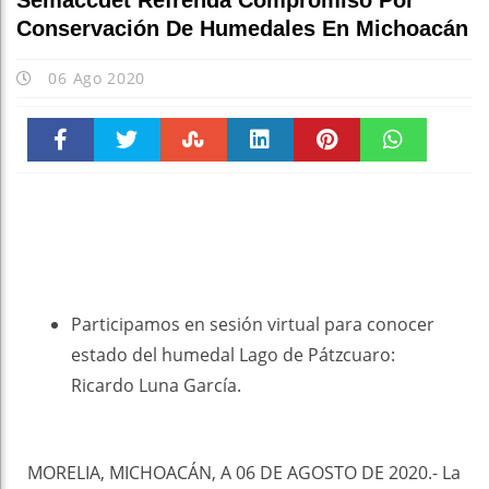
Semaccdet Refrenda Compromiso Por
Conservación De Humedales En Michoacán
06 Ago 2020
Faceboo
Twitter
Stumble
linkedin
Pinteres
WhatsAp
k
t
pt
Participamos en sesión virtual para conocer
estado del humedal Lago de Pátzcuaro:
Ricardo Luna García.
MORELIA, MICHOACÁN, A 06 DE AGOSTO DE 2020.- La