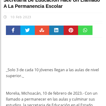
Secretaria De Educación Hace Un Llamado
A La Permanencia Escolar
10 Feb 2023
Faceboo
Twitter
Stumble
linkedin
Pinteres
WhatsAp
k
t
pt
_Solo 3 de cada 10 jóvenes llegan a las aulas de nivel
superior._
Morelia, Michoacán, 10 de febrero de 2023.- Con un
llamado a permanecer en las aulas y culminar sus
estudios, la secretaria de Educación en el Estado,