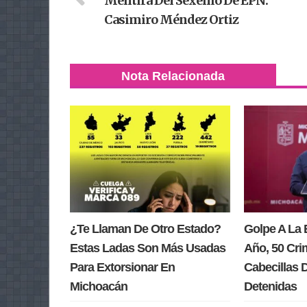
Mentira Del Sexenio De EPN:
Casimiro Méndez Ortiz
Nota Relacionada
¿Te Llaman De Otro Estado?
Golpe A La 
Estas Ladas Son Más Usadas
Año, 50 Cri
Para Extorsionar En
Cabecillas 
Michoacán
Detenidas