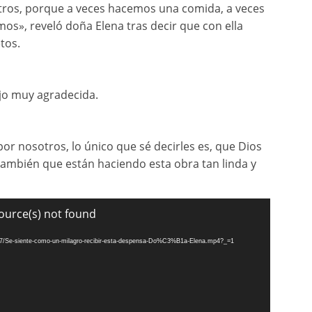
sotros, porque a veces hacemos una comida, a veces
amos», reveló doña Elena tras decir que con ella
tos.
ijo muy agradecida.
or nosotros, lo único que sé decirles es, que Dios
también que están haciendo esta obra tan linda y
ource(s) not found
/07/Se-siente-como-un-milagro-recibir-esta-despensa-Do%C3%B1a-Elena.mp4?_=1