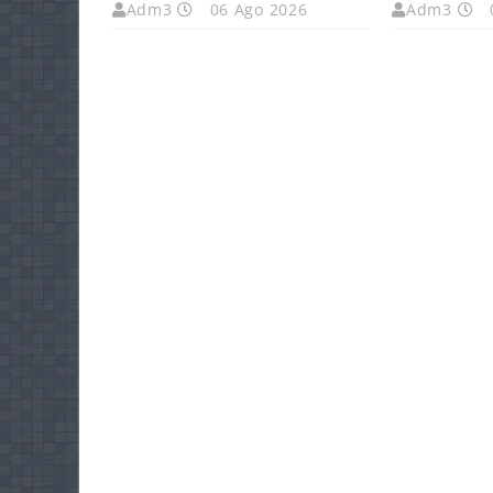
Adm3
06 Ago 2026
Adm3