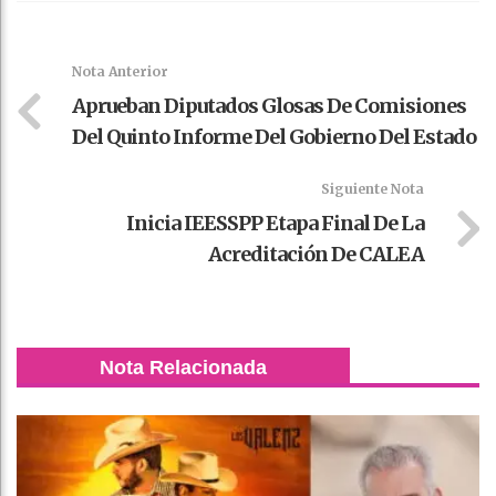
Faceboo
Twitter
Stumble
linkedin
Pinteres
WhatsAp
k
t
pt
Nota Anterior
Aprueban Diputados Glosas De Comisiones
Del Quinto Informe Del Gobierno Del Estado
Siguiente Nota
Inicia IEESSPP Etapa Final De La
Acreditación De CALEA
Nota Relacionada