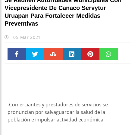
Se Reúnen Autoridades Municipales Con
Vicepresidente De Canaco Servytur
Uruapan Para Fortalecer Medidas
Preventivas
05 Mar 2021
Faceboo
Twitter
Stumble
linkedin
Pinteres
WhatsAp
k
t
pt
-Comerciantes y prestadores de servicios se
pronuncian por salvaguardar la salud de la
población e impulsar actividad económica