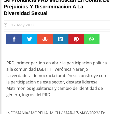
Se Pronuncia PRD Michoacán En Contra De
Prejuicios Y Discriminación A La
Diversidad Sexual
17 May 2022
Faceboo
Twitter
Stumble
linkedin
Pinteres
WhatsAp
k
t
pt
PRD, primer partido en abrir la participación política
a la comunidad LGBTTTI: Verónica Naranjo
La verdadera democracia también se construye con
la participación de este sector, destaca lideresa
Matrimonios igualitarios y cambio de identidad de
género, logros del PRD
INFOMANIA/ MORELIA, MICH./ MAR-17-MAY-2022/ En