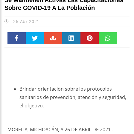
Se Mantienen Activas Las Capacitaciones
Sobre COVID-19 A La Población
26 Abr 2021
Faceboo
Twitter
Stumble
linkedin
Pinteres
WhatsAp
k
t
pt
Brindar orientación sobre los protocolos
sanitarios de prevención, atención y seguridad,
el objetivo.
MORELIA, MICHOACÁN, A 26 DE ABRIL DE 2021.-