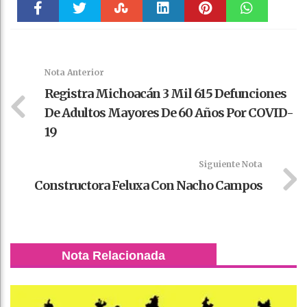
Faceboo
Twitter
Stumble
linkedin
Pinteres
WhatsAp
k
t
pt
Nota Anterior
Registra Michoacán 3 Mil 615 Defunciones
De Adultos Mayores De 60 Años Por COVID-
19
Siguiente Nota
Constructora Feluxa Con Nacho Campos
Nota Relacionada