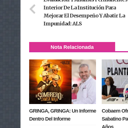
Interior De La Institución Para
Mejorar El Desempeño Y Abatir La
Impunidad: ALS
Nota Relacionada
GRINGA, GRINGA: Un Informe
Cobaem Ofre
Dentro Del Informe
Sabatino Pa
Años