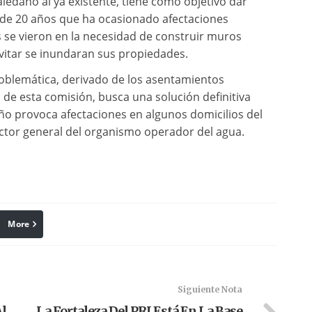
ledaño al ya existente, tiene como objetivo dar
s de 20 años que ha ocasionado afectaciones
 se vieron en la necesidad de construir muros
evitar se inundaran sus propiedades.
oblemática, derivado de los asentamientos
l de esta comisión, busca una solución definitiva
ño provoca afectaciones en algunos domicilios del
ector general del organismo operador del agua.
More
linkedin
Pinterest
Siguiente Nota
Al
La Fortaleza Del PRI Está En La Base