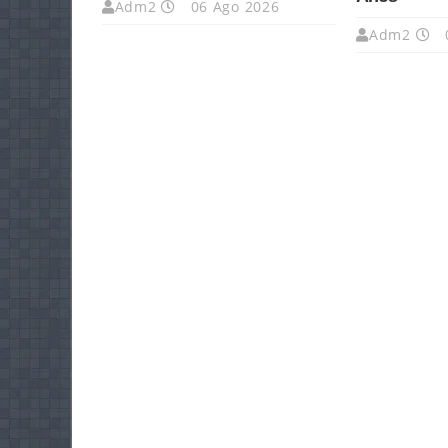
Adm2
06 Ago 2026
Adm2