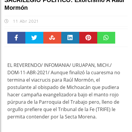
SACRILEGIO POLÍTICO: Exorcismo A Raúl
Mormón
11 Abr 2021
Faceboo
Twitter
Stumble
linkedin
Pinteres
WhatsAp
k
t
pt
EL REVERENDO/ INFOMANIA/ URUAPAN, MICH./
DOM-11-ABR-2021/ Aunque finalizó la cuaresma no
termina el viacrucis para Raúl Mormón, el
postulante al obispado de Michoacán que pudiera
hacer campaña evangelizadora bajo el manto rojo
púrpura de la Parroquia del Trabajo pero, lleno de
orgullo prefiere que el Tribunal de la Fe (TRIFE) le
permita contender por la Secta Morena.