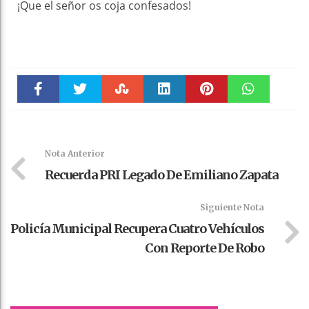
¡Que el señor os coja confesados!
Faceboo
Twitter
Stumble
linkedin
Pinteres
WhatsAp
k
t
pt
Nota Anterior
Recuerda PRI Legado De Emiliano Zapata
Siguiente Nota
Policía Municipal Recupera Cuatro Vehículos
Con Reporte De Robo