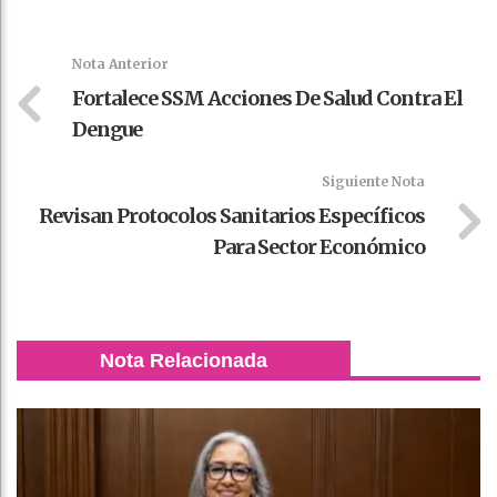
Faceboo
Twitter
Stumble
linkedin
Pinteres
WhatsAp
k
t
pt
Nota Anterior
Fortalece SSM Acciones De Salud Contra El
Dengue
Siguiente Nota
Revisan Protocolos Sanitarios Específicos
Para Sector Económico
Nota Relacionada