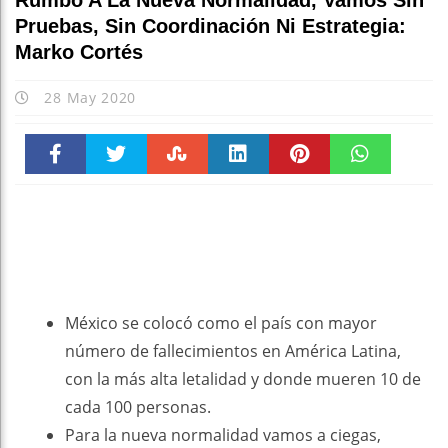
Rumbo A La Nueva Normalidad, Vamos Sin
Pruebas, Sin Coordinación Ni Estrategia:
Marko Cortés
28 May 2020
Faceboo
Twitter
Stumble
linkedin
Pinteres
WhatsAp
k
t
pt
México se colocó como el país con mayor
número de fallecimientos en América Latina,
con la más alta letalidad y donde mueren 10 de
cada 100 personas.
Para la nueva normalidad vamos a ciegas,