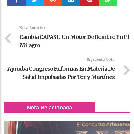
Faceboo
Twitter
Stumble
linkedin
Pinteres
WhatsAp
k
t
pt
Nota Anterior
Cambia CAPASU Un Motor De Bombeo En El
Milagro
Siguiente Nota
Aprueba Congreso Reformas En Materia De
Salud Impulsadas Por Tony Martínez
Nota Relacionada