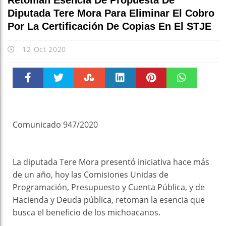
Retoman Esencia De Propuesta De
Diputada Tere Mora Para Eliminar El Cobro
Por La Certificación De Copias En El STJE
12 Oct 2020
Faceboo
Twitter
Stumble
linkedin
Pinteres
WhatsAp
k
t
pt
Comunicado 947/2020
La diputada Tere Mora presentó iniciativa hace más
de un año, hoy las Comisiones Unidas de
Programación, Presupuesto y Cuenta Pública, y de
Hacienda y Deuda pública, retoman la esencia que
busca el beneficio de los michoacanos.