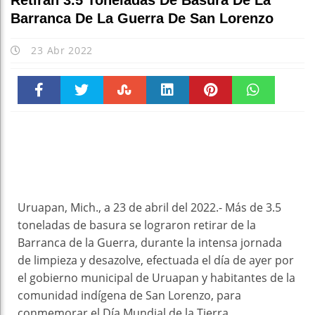
Retiran 3.5 Toneladas De Basura De La
Barranca De La Guerra De San Lorenzo
23 Abr 2022
Faceboo
Twitter
Stumble
linkedin
Pinteres
WhatsAp
k
t
pt
Uruapan, Mich., a 23 de abril del 2022.- Más de 3.5
toneladas de basura se lograron retirar de la
Barranca de la Guerra, durante la intensa jornada
de limpieza y desazolve, efectuada el día de ayer por
el gobierno municipal de Uruapan y habitantes de la
comunidad indígena de San Lorenzo, para
conmemorar el Día Mundial de la Tierra.