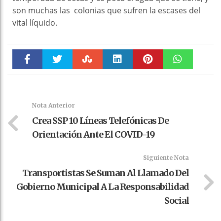
son muchas las colonias que sufren la escases del
vital líquido.
Faceboo
Twitter
Stumble
linkedin
Pinteres
WhatsAp
k
t
pt
Nota Anterior
Crea SSP 10 Líneas Telefónicas De
Orientación Ante El COVID-19
Siguiente Nota
Transportistas Se Suman Al Llamado Del
Gobierno Municipal A La Responsabilidad
Social