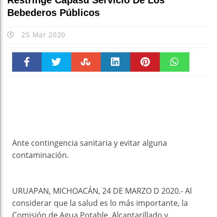
Restringe Capasu Servicio De Los
Bebederos Públicos
25 Mar 2020
Faceboo
Twitter
Stumble
linkedin
Pinteres
WhatsAp
k
t
pt
Ante contingencia sanitaria y evitar alguna
contaminación.
URUAPAN, MICHOACÁN, 24 DE MARZO D 2020.- Al
considerar que la salud es lo más importante, la
Comisión de Agua Potable, Alcantarillado y