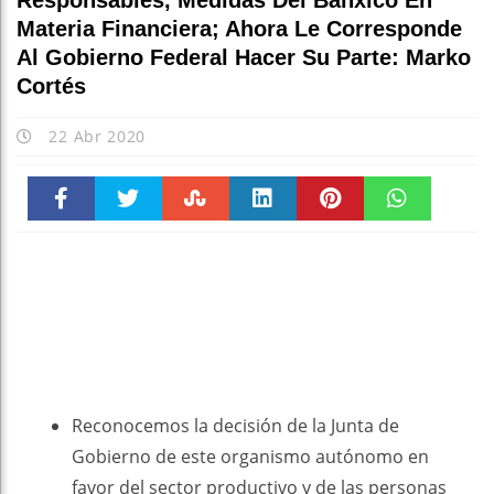
Responsables, Medidas Del Banxico En
Materia Financiera; Ahora Le Corresponde
Al Gobierno Federal Hacer Su Parte: Marko
Cortés
22 Abr 2020
Faceboo
Twitter
Stumble
linkedin
Pinteres
WhatsAp
k
t
pt
Reconocemos la decisión de la Junta de
Gobierno de este organismo autónomo en
favor del sector productivo y de las personas