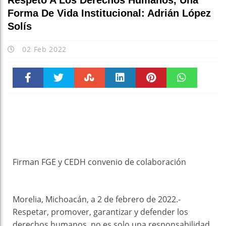
Respeto A Los Derechos Humanos, Una
Forma De Vida Institucional: Adrián López
Solís
02 Feb 2022
Faceboo
Twitter
Stumble
linkedin
Pinteres
WhatsAp
k
t
pt
Firman FGE y CEDH convenio de colaboración
Morelia, Michoacán, a 2 de febrero de 2022.-
Respetar, promover, garantizar y defender los
derechos humanos, no es solo una responsabilidad,