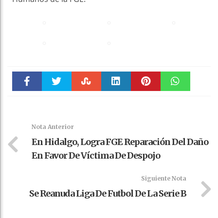
Faceboo
Twitter
Stumble
linkedin
Pinteres
WhatsAp
k
t
pt
Nota Anterior
En Hidalgo, Logra FGE Reparación Del Daño
En Favor De Víctima De Despojo
Siguiente Nota
Se Reanuda Liga De Futbol De La Serie B