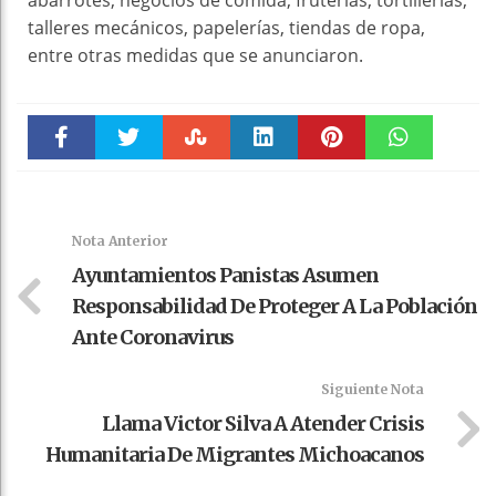
abarrotes, negocios de comida, fruterías, tortillerías,
talleres mecánicos, papelerías, tiendas de ropa,
entre otras medidas que se anunciaron.
Faceboo
Twitter
Stumble
linkedin
Pinteres
WhatsAp
k
t
pt
Nota Anterior
Ayuntamientos Panistas Asumen
Responsabilidad De Proteger A La Población
Ante Coronavirus
Siguiente Nota
Llama Victor Silva A Atender Crisis
Humanitaria De Migrantes Michoacanos