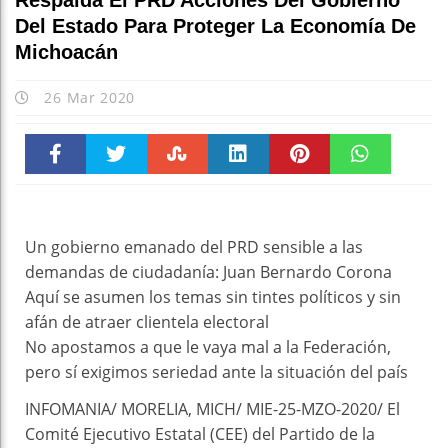
Respalda El PRD Acciones Del Gobierno
Del Estado Para Proteger La Economía De
Michoacán
26 Mar 2020
Faceboo
Twitter
Stumble
linkedin
Pinteres
WhatsAp
k
t
pt
Un gobierno emanado del PRD sensible a las
demandas de ciudadanía: Juan Bernardo Corona
Aquí se asumen los temas sin tintes políticos y sin
afán de atraer clientela electoral
No apostamos a que le vaya mal a la Federación,
pero sí exigimos seriedad ante la situación del país
INFOMANIA/ MORELIA, MICH/ MIE-25-MZO-2020/ El
Comité Ejecutivo Estatal (CEE) del Partido de la