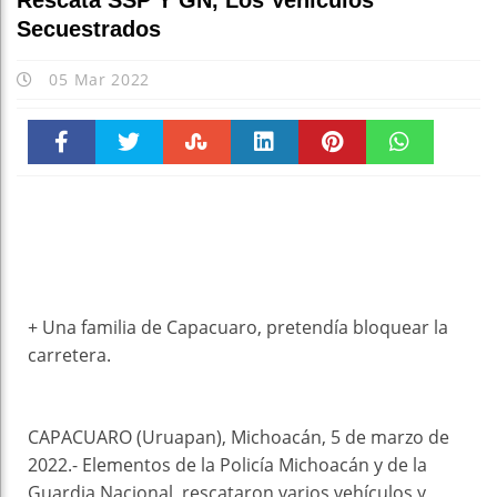
Rescata SSP Y GN, Los Vehículos
Secuestrados
05 Mar 2022
Faceboo
Twitter
Stumble
linkedin
Pinteres
WhatsAp
k
t
pt
+ Una familia de Capacuaro, pretendía bloquear la
carretera.
CAPACUARO (Uruapan), Michoacán, 5 de marzo de
2022.- Elementos de la Policía Michoacán y de la
Guardia Nacional, rescataron varios vehículos y