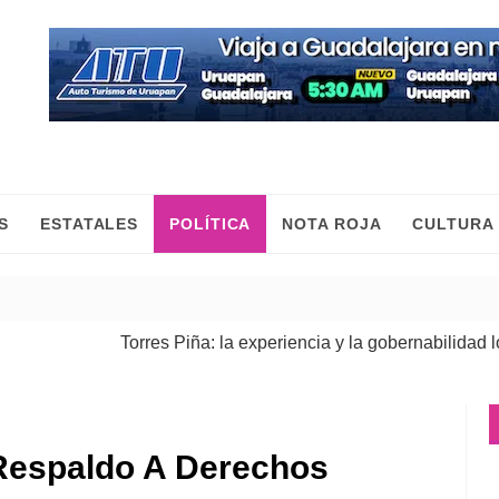
S
ESTATALES
POLÍTICA
NOTA ROJA
CULTURA
Torres Piña: la experiencia y la gobernabilidad lo respa
Fiscalía General ejecuta cateos en Morelia y Pátzcuaro
Respaldo A Derechos