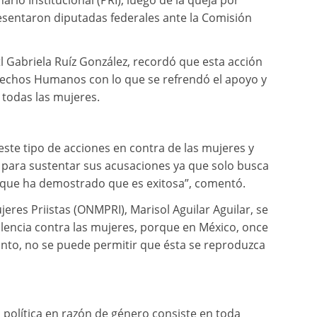
ario Institucional (PRI), luego de la queja por
resentaron diputadas federales ante la Comisión
l Gabriela Ruíz González, recordó que esta acción
erechos Humanos con lo que se refrendó el apoyo y
 todas las mujeres.
 este tipo de acciones en contra de las mujeres y
s para sustentar sus acusaciones ya que solo busca
ra que ha demostrado que es exitosa”, comentó.
res Priistas (ONMPRI), Marisol Aguilar Aguilar, se
olencia contra las mujeres, porque en México, once
tanto, no se puede permitir que ésta se reproduzca
a política en razón de género consiste en toda