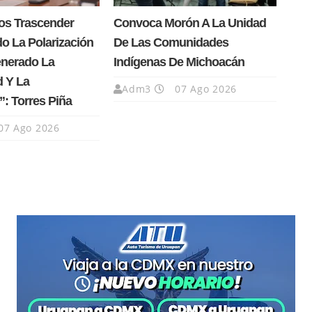
os Trascender
Convoca Morón A La Unidad
o La Polarización
De Las Comunidades
nerado La
Indígenas De Michoacán
d Y La
Adm3
07 Ago 2026
”: Torres Piña
07 Ago 2026