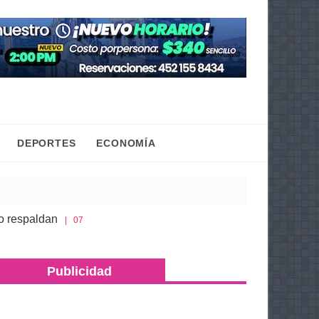
DEPORTES
ECONOMÍA
ldan
Gaby Molina promueve que niñas y adolescen
| 07 Ago 2026
; asegura más de 500 dosis de metanfetamina y máquinas traga
Publicidad