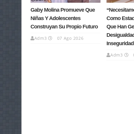
Gaby Molina Promueve Que
“Necesitam
Niñas Y Adolescentes
Como Estad
Construyan Su Propio Futuro
Que Han Ge
Desigualda
Adm3
07 Ago 2026
Inseguridad
Adm3