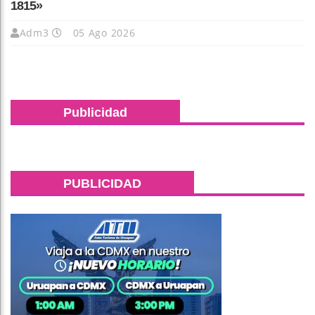
1815»
Adm3
05 Ago 2026
Publicidad
PUBLICIDAD