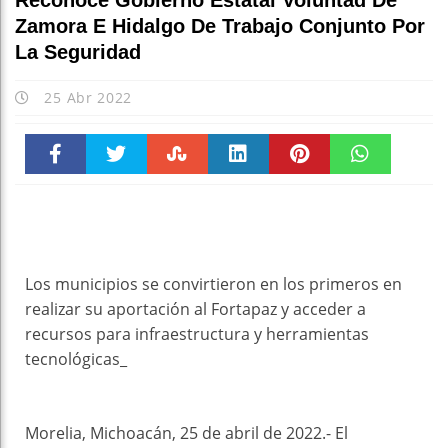
Reconoce Gobierno Estatal Voluntad De
Zamora E Hidalgo De Trabajo Conjunto Por
La Seguridad
25 Abr 2022
Faceboo
Twitter
Stumble
linkedin
Pinteres
WhatsAp
k
t
pt
Los municipios se convirtieron en los primeros en
realizar su aportación al Fortapaz y acceder a
recursos para infraestructura y herramientas
tecnológicas_
Morelia, Michoacán, 25 de abril de 2022.- El