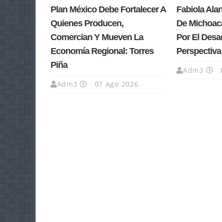
Plan México Debe Fortalecer A
Fabiola Ala
Quienes Producen,
De Michoacá
Comercian Y Mueven La
Por El Desa
Economía Regional: Torres
Perspectiv
Piña
Adm3
Adm3
07 Ago 2026