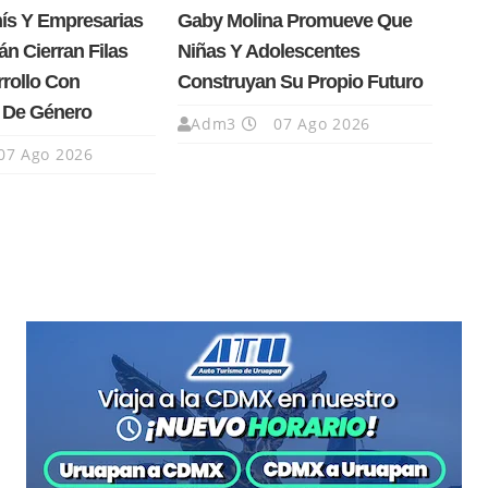
nís Y Empresarias
Gaby Molina Promueve Que
n Cierran Filas
Niñas Y Adolescentes
rrollo Con
Construyan Su Propio Futuro
a De Género
Adm3
07 Ago 2026
07 Ago 2026