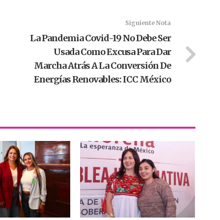
Siguiente Nota
La Pandemia Covid-19 No Debe Ser
Usada Como Excusa Para Dar
Marcha Atrás A La Conversión De
Energías Renovables: ICC México