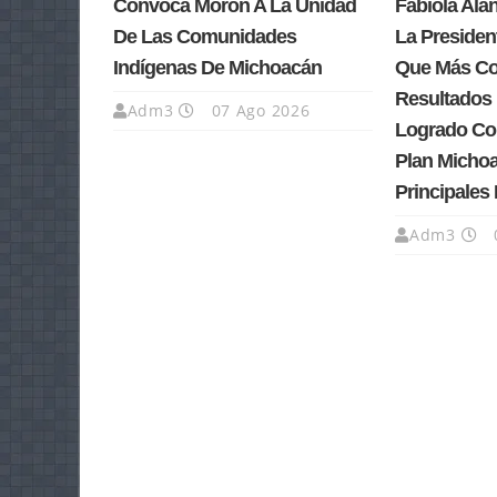
Convoca Morón A La Unidad
Fabiola Ala
De Las Comunidades
La Presiden
Indígenas De Michoacán
Que Más Co
Resultados
Adm3
07 Ago 2026
Logrado Co
Plan Michoa
Principales
Adm3