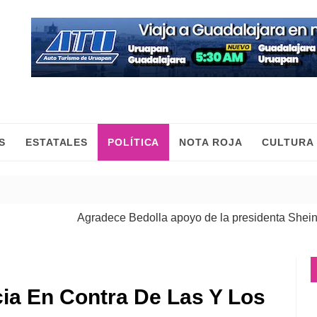
S
ESTATALES
POLÍTICA
NOTA ROJA
CULTURA
Agradece Bedolla apoyo de la presidenta Sheinbaum p
Las mujeres construimos la paz con trabajo y desde el 
a En Contra De Las Y Los