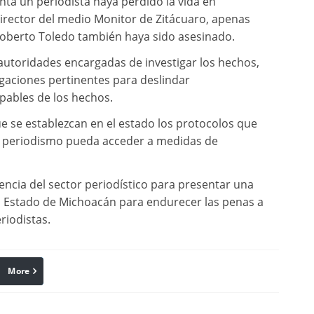
ta un periodista haya perdido la vida en
irector del medio Monitor de Zitácuaro, apenas
oberto Toledo también haya sido asesinado.
 autoridades encargadas de investigar los hechos,
tigaciones pertinentes para deslindar
lpables de los hechos.
ue se establezcan en el estado los protocolos que
el periodismo pueda acceder a medidas de
ncia del sector periodístico para presentar una
del Estado de Michoacán para endurecer las penas a
riodistas.
More
linkedin
Pinterest