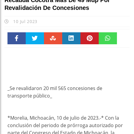
Recauda Cocotra Más De 49 Mdp Por
Revalidación De Concesiones
10 Jul 2023
Faceboo
Twitter
Stumble
linkedin
Pinteres
WhatsAp
k
t
pt
_Se revalidaron 20 mil 565 concesiones de
transporte público_
*Morelia, Michoacán, 10 de julio de 2023.-* Con la
conclusión del periodo de prórroga autorizado por
parte del Congreso del Estado de Michoacán, la