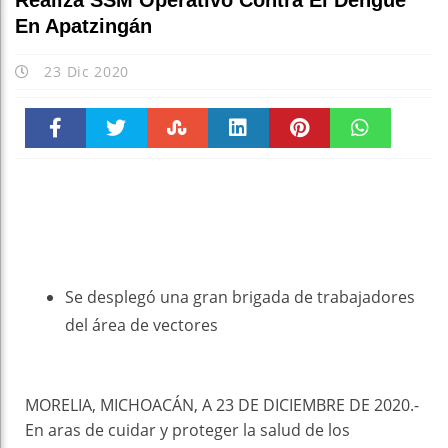
Realiza SSM Operativo Contra El Dengue
En Apatzingán
23 Dic 2020
Faceboo
Twitter
Stumble
linkedin
Pinteres
WhatsAp
k
t
pt
Se desplegó una gran brigada de trabajadores
del área de vectores
MORELIA, MICHOACÁN, A 23 DE DICIEMBRE DE 2020.-
En aras de cuidar y proteger la salud de los