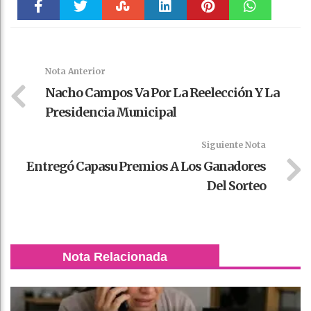
Faceboo
Twitter
Stumble
linkedin
Pinteres
WhatsAp
k
t
pt
Nota Anterior
Nacho Campos Va Por La Reelección Y La
Presidencia Municipal
Siguiente Nota
Entregó Capasu Premios A Los Ganadores
Del Sorteo
Nota Relacionada