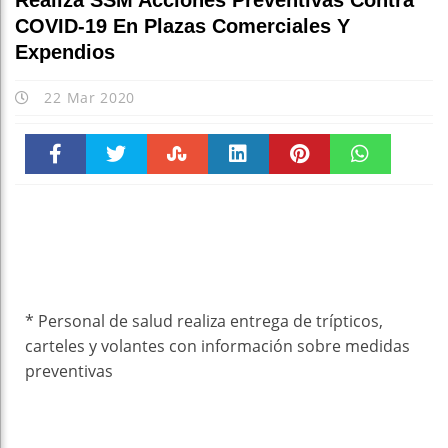
Realiza SSM Acciones Preventivas Contra
COVID-19 En Plazas Comerciales Y
Expendios
22 Mar 2020
Faceboo
Twitter
Stumble
linkedin
Pinteres
WhatsAp
k
t
pt
* Personal de salud realiza entrega de trípticos,
carteles y volantes con información sobre medidas
preventivas