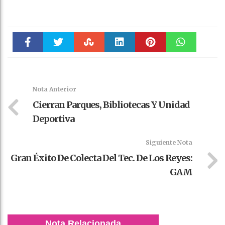
Faceboo
Twitter
Stumble
linkedin
Pinteres
WhatsAp
k
t
pt
Nota Anterior
Cierran Parques, Bibliotecas Y Unidad
Deportiva
Siguiente Nota
Gran Éxito De Colecta Del Tec. De Los Reyes:
GAM
Nota Relacionada