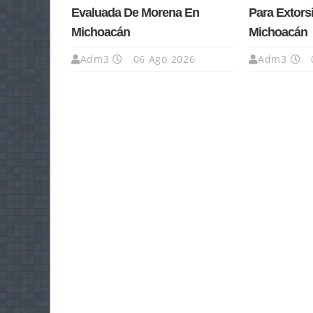
Evaluada De Morena En
Para Extors
Michoacán
Michoacán
Adm3
06 Ago 2026
Adm3