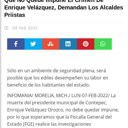
Que No Quede Impune El Crimen De
Enrique Velázquez, Demandan Los Alcaldes
Priistas
08 Feb 2022
Faceboo
Twitter
Stumble
linkedin
Pinteres
WhatsAp
k
t
pt
Sólo en un ambiente de seguridad plena, será
posible que los ediles desempeñen su labor en
beneficio de los habitantes del estado.
INFOMANIA/ MORELIA, MICH./ LUN-07-FEB-2022/ La
muerte del presidente municipal de Contepec,
Enrique Velázquez Orozco, no debe quedar impune,
por lo que esperamos que la Fiscalía General del
Estado (FGE) realice las investigaciones