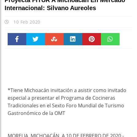
Proyecta FITUR A Michoacán En Mercado
Internacional: Silvano Aureoles
10 Feb 2020
Faceboo
Twitter
Stumble
linkedin
Pinteres
WhatsAp
k
t
pt
*Tiene Michoacán invitación a asistir como invitado
especial a presentar el Programa de Cocineras
Tradicionales en el Sexto Foro Mundial de Turismo
Gastronómico de la OMT
MORELIA, MICHOACÁN, A 10 DE FEBRERO DE 2020.-