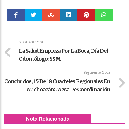
Faceboo
Twitter
Stumble
linkedin
Pinteres
WhatsAp
k
t
pt
Nota Anterior
La Salud Empieza Por La Boca, Día Del
Odontólogo: SSM
Siguiente Nota
Concluidos, 15 De 18 Cuarteles Regionales En
Michoacán: Mesa De Coordinación
Nota Relacionada