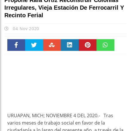
Propone Rafa Ortiz Reconstruir Colonias
Irregulares, Vieja Estación De Ferrocarril Y
Recinto Ferial
04 Nov 2020
Faceboo
Twitter
Stumble
linkedin
Pinteres
WhatsAp
k
t
pt
URUAPAN, MICH; NOVIEMBRE 4 DEL 2020.- Tras
varios meses de trabajo social en favor de la
ciudadanía a lo largo del presente año, a través de la