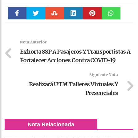
Faceboo
Twitter
Stumble
linkedin
Pinteres
WhatsAp
k
t
pt
Nota Anterior
Exhorta SSP A Pasajeros Y Transportistas A
Fortalecer Acciones Contra COVID-19
Siguiente Nota
Realizará UTM Talleres Virtuales Y
Presenciales
Nota Relacionada